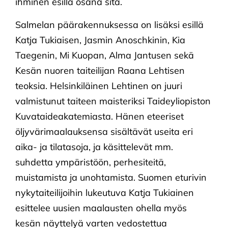
ihminen esillä osana sitä.
Salmelan päärakennuksessa on lisäksi esillä
Katja Tukiaisen, Jasmin Anoschkinin, Kia
Taegenin, Mi Kuopan, Alma Jantusen sekä
Kesän nuoren taiteilijan Raana Lehtisen
teoksia. Helsinkiläinen Lehtinen on juuri
valmistunut taiteen maisteriksi Taideyliopiston
Kuvataideakatemiasta. Hänen eteeriset
öljyvärimaalauksensa sisältävät useita eri
aika- ja tilatasoja, ja käsittelevät mm.
suhdetta ympäristöön, perhesiteitä,
muistamista ja unohtamista. Suomen eturivin
nykytaiteilijoihin lukeutuva Katja Tukiainen
esittelee uusien maalausten ohella myös
kesän näyttelyä varten vedostettua