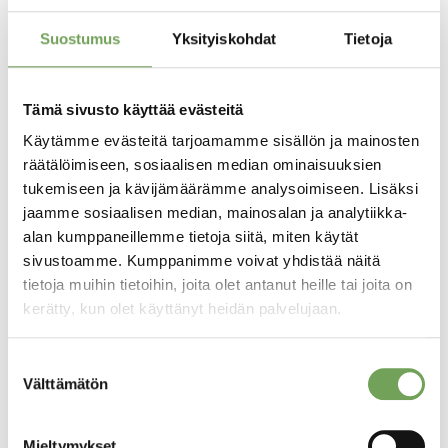
solistinaan Marika Hölttä.
Suostumus
Yksityiskohdat
Tietoja
Näyttelyt ovat auki 7.6.–10.8.2025 joka päivä
klo 11–18.
Tämä sivusto käyttää evästeitä
Käytämme evästeitä tarjoamamme sisällön ja mainosten
räätälöimiseen, sosiaalisen median ominaisuuksien
EDELLINEN
SEURAAVA
tukemiseen ja kävijämäärämme analysoimiseen. Lisäksi
Taidekeskus Salmelan konserttikesässä klassista, jazzia ja rock’n’rollia
Gabriel Hoikkala toteuttaa maisterityönsä Taidekeskus Salmelassa
jaamme sosiaalisen median, mainosalan ja analytiikka-
Lue myös
alan kumppaneillemme tietoja siitä, miten käytät
sivustoamme. Kumppanimme voivat yhdistää näitä
tietoja muihin tietoihin, joita olet antanut heille tai joita on
kerätty, kun olet käyttänyt heidän palvelujaan.
Suostumuksen
Välttämätön
valinta
Mieltymykset