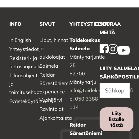
INFO
SIVUT
YHTEYSTIEDOT
SEURAA
MEITÄ
In English
Liput, hinnat
Taidekeskus
ja
Salmela
Yhteystiedot
aukioloajat
Mäntyharjuntie
Rekisteri- ja
25
Salmela
tietosuojaseloste
LIITY SALMELA
52700
Reidar
Tilausohjeet
SÄHKÖPOSTILI
Mäntyharju
Särestöniemi
ja
info@taidekeskussalmela.fi
Experience
toimitusehdot
p.
050 3388
Vuohijärvi
Evästekäytäntö
114
Ravintolat
Liity
Ajankohtaista
listalle
Reidar
tästä
Särestöniemi