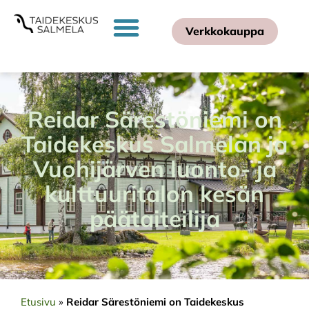
Verkkokauppa
Reidar Särestöniemi on
Taidekeskus Salmelan ja
Vuohijärven luonto- ja
kulttuuritalon kesän
päätaiteilija
Etusivu
»
Reidar Särestöniemi on Taidekeskus