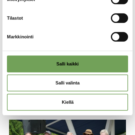
Tilastot
AJANKOHTAISTA
Markkinointi
”Mie samastan itteni näihin maisemhin” –
Kaisa Kumpula luennoi Reidar
Särestöniemestä Vuohijärven
kulttuuritalolla 28.7.
Salli kaikki
Vuohijärven kulttuuritalolla vierailee sunnuntaina
28.7. klo 14.00 Särestöniemi-museon kokoelma-
Salli valinta
amanuenssi Kaisa Kumpula.
Lue lisää
Kiellä