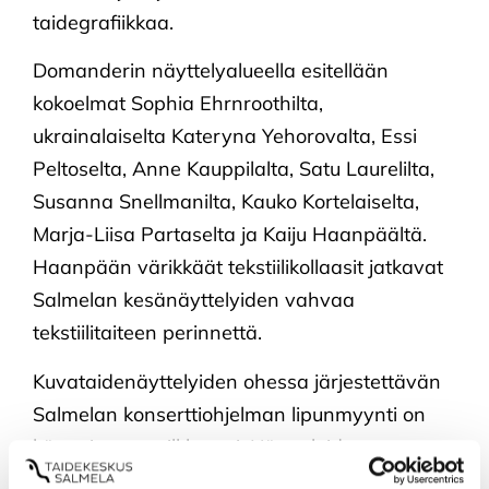
taidegrafiikkaa.
Domanderin näyttelyalueella esitellään
kokoelmat Sophia Ehrnroothilta,
ukrainalaiselta Kateryna Yehorovalta, Essi
Peltoselta, Anne Kauppilalta, Satu Laurelilta,
Susanna Snellmanilta, Kauko Kortelaiselta,
Marja-Liisa Partaselta ja Kaiju Haanpäältä.
Haanpään värikkäät tekstiilikollaasit jatkavat
Salmelan kesänäyttelyiden vahvaa
tekstiilitaiteen perinnettä.
Kuvataidenäyttelyiden ohessa järjestettävän
Salmelan konserttiohjelman lipunmyynti on
käynnistynyt vilkkaasti. Näyttelyiden
avajaisissa 7.6. esiintyy Kaartin soittokunta