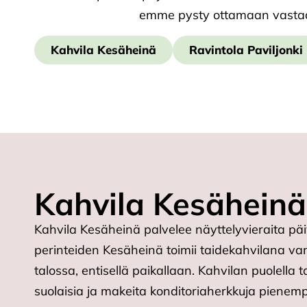
emme pysty ottamaan vastaan
Kahvila Kesäheinä
Ravintola Paviljonki
Kahvila Kesäheinä
Kahvila Kesäheinä palvelee näyttelyvieraita päiv
perinteiden Kesäheinä toimii taidekahvilana 
talossa, entisellä paikallaan. Kahvilan puolella t
suolaisia ja makeita konditoriaherkkuja piene