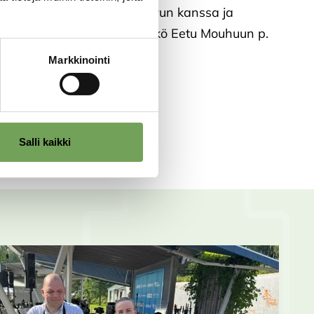
etään yhteistyössä Bistro Murun kanssa ja
 yhteydessä ravintolapäällikkö Eetu Mouhuun p.
Markkinointi
ljongista
Salli kaikki