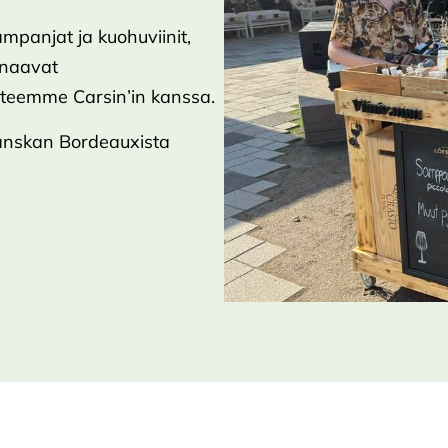
ampanjat ja kuohuviinit,
uunaavat
a teemme Carsin’in kanssa.
Ranskan Bordeauxista