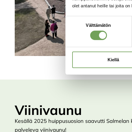
olet antanut heille tai joita o
Suostumuksen
Välttämätön
valinta
Kiellä
Viinivaunu
Kesällä 2025 huippusuosion saavutti Salmelan k
palveleva viinivaunu!