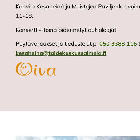
Kahvila Kesäheinä ja Muistojen Paviljonki avoinn
11-18.
Konsertti-iltoina pidennetyt aukioloajat.
Pöytävaraukset ja tiedustelut p.
050 3388 116
t
kesaheina@taidekeskussalmela.fi