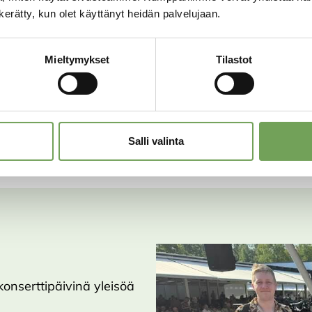
yksityistilaisuudet järjest
n kerätty, kun olet käyttänyt heidän palvelujaan.
varaustilanteesta voi olla
044 9708 267
.
Mieltymykset
Tilastot
Lue lisää Muistojen Pavi
Salli valinta
onserttipäivinä yleisöä