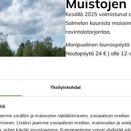
Muistojen 
Kesällä 2025 valmistunut av
Salmelan kaunista maisem
ravintolatarjontaa.
Monipuolinen lounaspöytä k
Noutopöytä 24 € | alle 12-
Keskiviikkoisin lapsille om
Paviljonki on täydellinen
Yksityiskohdat
makunautinnoin. Sieltä saa
baarituotteet.
itä
Paviljongin voi varata myö
mme sisällön ja mainosten räätälöimiseen, sosiaalisen median
kesäkauden alkua tai sen p
iseen. Lisäksi jaamme sosiaalisen median, mainosalan ja analy
sulkeuduttua yleisöltä (kons
, miten käytät sivustoamme. Kumppanimme voivat yhdistää näitä t