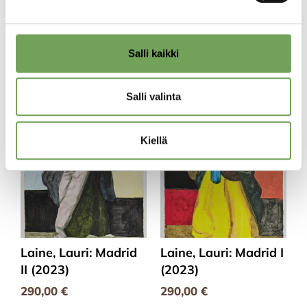
250,00
€
250,00
€
Salli kaikki
Lisää
Lisää
ostoskoriin
ostoskoriin
Salli valinta
Kiellä
Laine, Lauri: Madrid
Laine, Lauri: Madrid I
II (2023)
(2023)
290,00
€
290,00
€