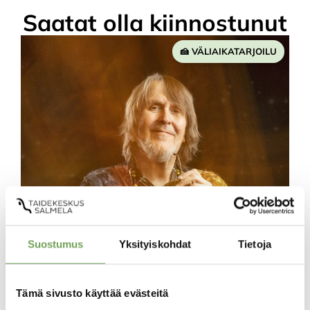
Saatat olla kiinnostunut
VÄLIAIKATARJOILU
Väliaikatarjoilu – Hector & His
Suostumus
Yksityiskohdat
Tietoja
Power Band
15,00
€
Tämä sivusto käyttää evästeitä