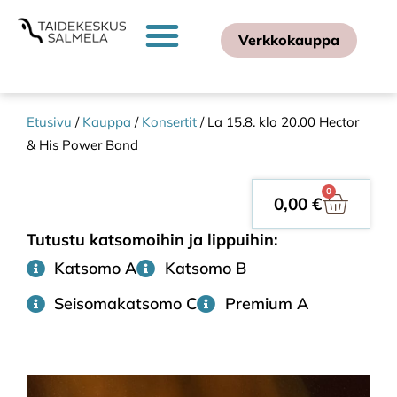
Verkkokauppa
Etusivu
/
Kauppa
/
Konsertit
/ La 15.8. klo 20.00 Hector
& His Power Band
0
0,00
€
Tutustu katsomoihin ja lippuihin:
Katsomo A
Katsomo B
Seisomakatsomo C
Premium A