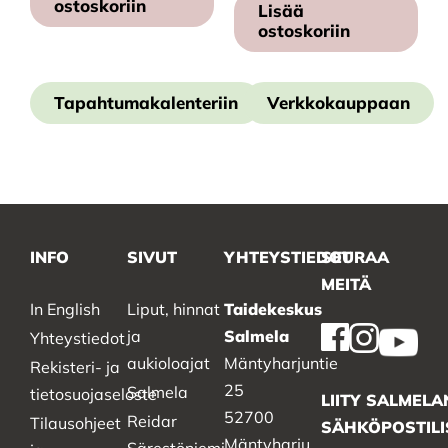
ostoskoriin
Lisää
ostoskoriin
Tapahtumakalenteriin
Verkkokauppaan
INFO
SIVUT
YHTEYSTIEDOT
SEURAA
MEITÄ
In English
Liput, hinnat
Taidekeskus
ja
Salmela
Yhteystiedot
aukioloajat
Mäntyharjuntie
Rekisteri- ja
25
Salmela
tietosuojaseloste
LIITY SALMELA
52700
Reidar
Tilausohjeet
SÄHKÖPOSTILI
Mäntyharju