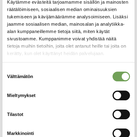
Valitse tuote
Käytämme evästeitä tarjoamamme sisällön ja mainosten
räätälöimiseen, sosiaalisen median ominaisuuksien
tukemiseen ja kävijämäärämme analysoimiseen. Lisäksi
jaamme sosiaalisen median, mainosalan ja analytiikka-
alan kumppaneillemme tietoja siitä, miten käytät
sivustoamme. Kumppanimme voivat yhdistää näitä
Tutustu myös
tietoja muihin tietoihin, joita olet antanut heille tai joita on
kerätty, kun olet käyttänyt heidän palvelujaan.
Suostumuksen
Välttämätön
valinta
Mieltymykset
Tilastot
Laine, Lauri:
Laine, Lauri:
Markkinointi
Draperia II (2026)
Draperia I (2026)