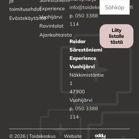
Särestöniemi
ja
info@taidekeskussalmela.fi
Experience
toimitusehdot
p.
050 3388
Vuohijärvi
Evästekäytäntö
114
Ravintolat
Liity
Ajankohtaista
listalle
Reidar
tästä
Särestöniemi
Experience
Vuohijärvi
Näkkimistöntie
1
47900
Vuohijärvi
p.
050 3388
114
© 2026 | Taidekeskus
Website