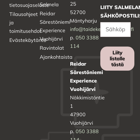
25
Salmela
tietosuojaseloste
LIITY SALMELA
52700
Reidar
Tilausohjeet
SÄHKÖPOSTILI
Mäntyharju
Särestöniemi
ja
info@taidekeskussalmela.fi
Experience
toimitusehdot
p.
050 3388
Vuohijärvi
Evästekäytäntö
114
Ravintolat
Liity
Ajankohtaista
listalle
Reidar
tästä
Särestöniemi
Experience
Vuohijärvi
Näkkimistöntie
1
47900
Vuohijärvi
p.
050 3388
114