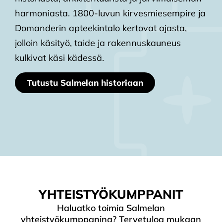
harmoniasta. 1800-luvun kirvesmiesempire ja
Ke
Domanderin apteekintalo kertovat ajasta,
my
jolloin käsityö, taide ja rakennuskauneus
,
kulkivat käsi kädessä.
on
Tutustu Salmelan historiaan
YHTEISTYÖKUMPPANIT
Haluatko toimia Salmelan
yhteistyökumppanina? Tervetuloa mukaan