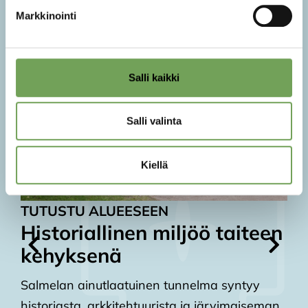
Markkinointi
Salli kaikki
Salli valinta
Kiellä
TUTUSTU ALUEESEEN
T
Historiallinen miljöö taiteen
K
kehyksenä
Va
Ke
Salmelan ainutlaatuinen tunnelma syntyy
le
historiasta, arkkitehtuurista ja järvimaiseman