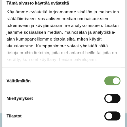
Tämä sivusto käyttää evästeitä
Käytämme evästeitä tarjoamamme sisällön ja mainosten
räätälöimiseen, sosiaalisen median ominaisuuksien
tukemiseen ja kävijämäärämme analysoimiseen. Lisäksi
jaamme sosiaalisen median, mainosalan ja analytiikka-
alan kumppaneillemme tietoja siitä, miten käytät
sivustoamme. Kumppanimme voivat yhdistää näitä
Ijäs, Jasmina:
Ijäs, Jasmina: Luonasi
tietoja muihin tietoihin, joita olet antanut heille tai joita on
Uskalias
kerätty, kun olet käyttänyt heidän palvelujaan.
290,00
€
250,00
€
Suostumuksen
Lisää ostoskoriin
Välttämätön
valinta
Lisää ostoskoriin
Mieltymykset
Tilastot