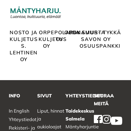
NOSTO JA
ORPE
POLARIA
ODDY
PUNAMUSTA
SUUR-
TYKKÄ
KULJETUS
KULJETUS
OY
SAVON
OY
S.
OY
OSUUSPANKKI
LEHTINEN
OY
INFO
SIVUT
YHTEYSTIEDOT
SEURAA
MEITÄ
In English
Liput, hinnat
Taidekeskus
ja
Salmela
Yhteystiedot
aukioloajat
Mäntyharjuntie
Rekisteri- ja