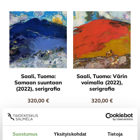
Saali, Tuomo:
Saali, Tuomo: Värin
Samaan suuntaan
voimalla (2022),
(2022), serigrafia
serigrafia
320,00
€
320,00
€
Lisää ostoskoriin
Lisää ostoskoriin
Suostumus
Yksityiskohdat
Tietoja