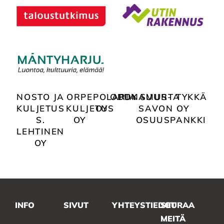
NOSTO JA
ORPE
POLARIA
ODDY
PUNAMUSTA
SUUR-
TYKKÄ
KULJETUS
KULJETUS
OY
SAVON
OY
S.
OY
OSUUSPANKKI
LEHTINEN
OY
INFO
SIVUT
YHTEYSTIEDOT
SEURAA
MEITÄ