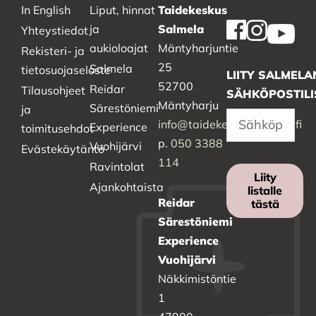
In English
Liput, hinnat
Taidekeskus
ja
Salmela
Yhteystiedot
aukioloajat
Mäntyharjuntie
Rekisteri- ja
25
Salmela
tietosuojaseloste
LIITY SALMELA
52700
Reidar
Tilausohjeet
SÄHKÖPOSTILI
Mäntyharju
Särestöniemi
ja
info@taidekeskussalmela.fi
Experience
toimitusehdot
p.
050 3388
Vuohijärvi
Evästekäytäntö
114
Ravintolat
Liity
Ajankohtaista
listalle
Reidar
tästä
Särestöniemi
Experience
Vuohijärvi
Näkkimistöntie
1