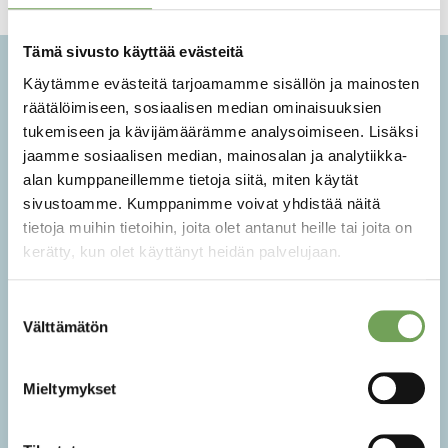
Tämä sivusto käyttää evästeitä
Käytämme evästeitä tarjoamamme sisällön ja mainosten
räätälöimiseen, sosiaalisen median ominaisuuksien
tukemiseen ja kävijämäärämme analysoimiseen. Lisäksi
jaamme sosiaalisen median, mainosalan ja analytiikka-
alan kumppaneillemme tietoja siitä, miten käytät
sivustoamme. Kumppanimme voivat yhdistää näitä
tietoja muihin tietoihin, joita olet antanut heille tai joita on
kerätty, kun olet käyttänyt heidän palvelujaan.
Suostumuksen
Välttämätön
valinta
TUTUSTU ALUEESEEN
T
Mieltymykset
Historiallinen miljöö taiteen
K