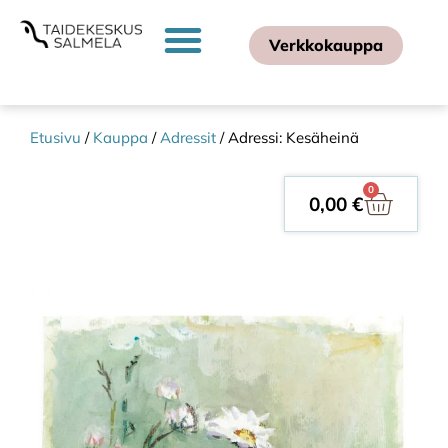
Verkkokauppa
Etusivu
/
Kauppa
/
Adressit
/ Adressi: Kesäheinä
0
0,00
€