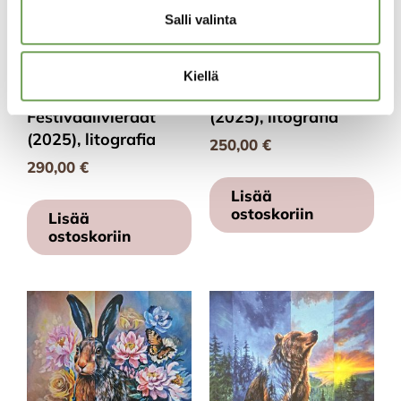
Salli valinta
Partanen, Marja-
Partanen, Marja-
Kiellä
Liisa:
Liisa: Kirjanoppinut
Festivaalivieraat
(2025), litografia
(2025), litografia
250,00
€
290,00
€
Lisää
ostoskoriin
Lisää
ostoskoriin