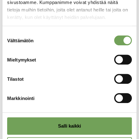
sivustoamme. Kumppanimme voivat yhdistää näitä
tietoja muihin tietoihin, joita olet antanut heille tai joita on
kerätty, kun olet käyttänyt heidän palvelujaan.
Suostumuksen
Laine, Lauri: Madrid
Laine, Lauri: Madrid I
Välttämätön
valinta
II (2023)
(2023)
290,00
€
290,00
€
Mieltymykset
Lisää
Lisää
Tilastot
ostoskoriin
ostoskoriin
Markkinointi
Salli kaikki