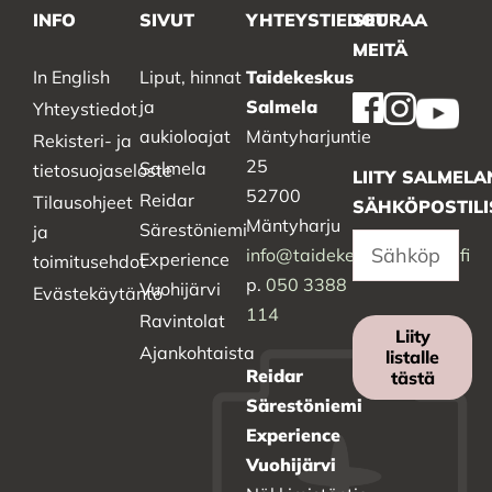
INFO
SIVUT
YHTEYSTIEDOT
SEURAA
MEITÄ
In English
Liput, hinnat
Taidekeskus
ja
Salmela
Yhteystiedot
aukioloajat
Mäntyharjuntie
Rekisteri- ja
25
Salmela
tietosuojaseloste
LIITY SALMELA
52700
Reidar
Tilausohjeet
SÄHKÖPOSTILI
Mäntyharju
Särestöniemi
ja
info@taidekeskussalmela.fi
Experience
toimitusehdot
p.
050 3388
Vuohijärvi
Evästekäytäntö
114
Ravintolat
Liity
Ajankohtaista
listalle
Reidar
tästä
Särestöniemi
Experience
Vuohijärvi