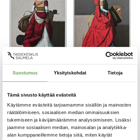
Laine, Lauri:
Laine, Lauri:
Draperia II (2026)
Draperia I (2026)
250,00
€
250,00
€
Suostumus
Yksityiskohdat
Tietoja
Lisää
Lisää
Tämä sivusto käyttää evästeitä
ostoskoriin
ostoskoriin
Käytämme evästeitä tarjoamamme sisällön ja mainosten
räätälöimiseen, sosiaalisen median ominaisuuksien
tukemiseen ja kävijämäärämme analysoimiseen. Lisäksi
jaamme sosiaalisen median, mainosalan ja analytiikka-
alan kumppaneillemme tietoja siitä, miten käytät