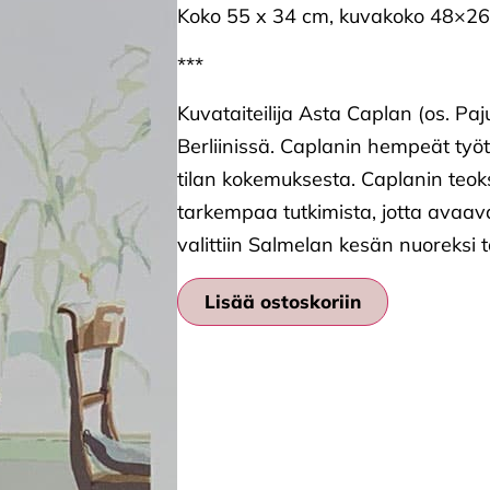
Koko 55 x 34 cm, kuvakoko 48×2
***
Kuvataiteilija Asta Caplan (os. Pa
Berliinissä. Caplanin hempeät työt
tilan kokemuksesta. Caplanin teok
tarkempaa tutkimista, jotta avaava
valittiin Salmelan kesän nuoreksi t
Lisää ostoskoriin