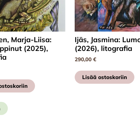
n, Marja-Liisa:
Ijäs, Jasmina: Lum
ppinut (2025),
(2026), litografia
fia
290,00
€
Lisää ostoskoriin
ostoskoriin
n