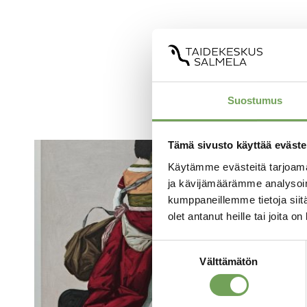
Suostumus
Tämä sivusto käyttää eväste
Käytämme evästeitä tarjoama
ja kävijämäärämme analysoim
kumppaneillemme tietoja siitä
olet antanut heille tai joita o
Suostumuksen
Välttämätön
valinta