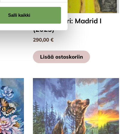
Salli kaikki
 II
Laine, Lauri: Madrid I
(2023)
290,00
€
Lisää ostoskoriin