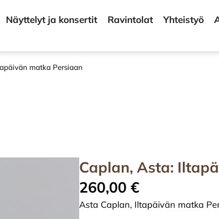
Näyttelyt ja konsertit
Ravintolat
Yhteistyö
A
ltapäivän matka Persiaan
Caplan, Asta: Iltap
260,00
€
Asta Caplan, Iltapäivän matka Pers