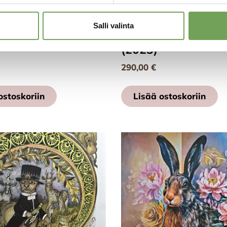
Salli valinta
Lauri: Draperia I
Laine, Lauri: Madrid
(2023)
290,00
€
ostoskoriin
Lisää ostoskoriin