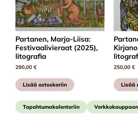
Partanen, Marja-Liisa:
Partane
Festivaalivieraat (2025),
Kirjano
litografia
litogra
290,00
€
250,00
€
Lisää ostoskoriin
Lisää 
Tapahtumakalenteriin
Verkkokauppaa