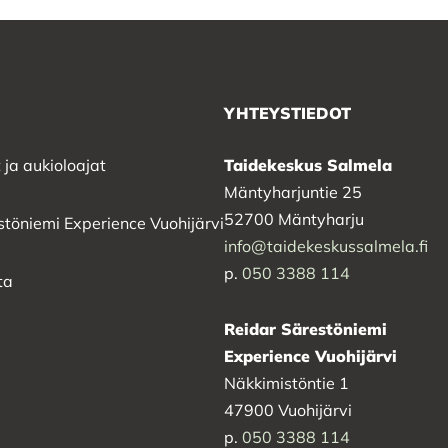
YHTEYSTIEDOT
 ja aukioloajat
Taidekeskus Salmela
Mäntyharjuntie 25
52700 Mäntyharju
stöniemi Experience Vuohijärvi
info@taidekeskussalmela.fi
p.
050 3388 114
ta
Reidar Särestöniemi
Experience Vuohijärvi
Näkkimistöntie 1
47900 Vuohijärvi
p.
050 3388 114