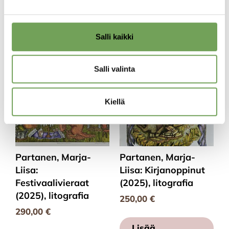
Lisää
Lisää
ostoskoriin
ostoskoriin
Salli kaikki
Salli valinta
Kiellä
Partanen, Marja-
Partanen, Marja-
Liisa:
Liisa: Kirjanoppinut
Festivaalivieraat
(2025), litografia
(2025), litografia
250,00
€
290,00
€
Lisää