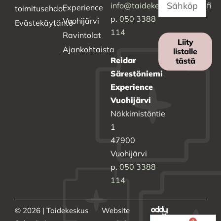
info@taidekeskussalmela.fi
Experience
toimitusehdot
p.
050 3388
Vuohijärvi
Evästekäytäntö
114
Ravintolat
Liity
Ajankohtaista
listalle
Reidar
tästä
Särestöniemi
Experience
Vuohijärvi
Näkkimistöntie
1
47900
Vuohijärvi
p.
050 3388
114
© 2026 | Taidekeskus
Website