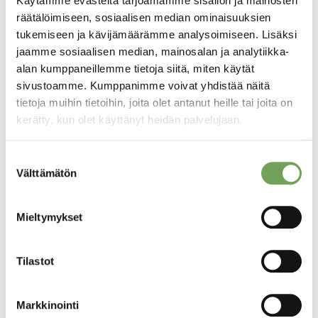
Käytämme evästeitä tarjoamamme sisällön ja mainosten
250,00
€
250,00
€
räätälöimiseen, sosiaalisen median ominaisuuksien
tukemiseen ja kävijämäärämme analysoimiseen. Lisäksi
Lisää
Lisää
jaamme sosiaalisen median, mainosalan ja analytiikka-
ostoskoriin
ostoskoriin
alan kumppaneillemme tietoja siitä, miten käytät
sivustoamme. Kumppanimme voivat yhdistää näitä
tietoja muihin tietoihin, joita olet antanut heille tai joita on
kerätty, kun olet käyttänyt heidän palvelujaan.
Suostumuksen
Välttämätön
valinta
Mieltymykset
Laine, Lauri: Madrid
Laine, Lauri: Madrid I
Tilastot
II (2023)
(2023)
290,00
€
290,00
€
Markkinointi