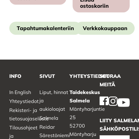
ostoskoriin
Tapahtumakalenteriin
Verkkokauppaan
INFO
SIVUT
YHTEYSTIEDOT
SEURAA
MEITÄ
In English
Liput, hinnat
Taidekeskus
ja
Salmela
Yhteystiedot
aukioloajat
Mäntyharjuntie
Rekisteri- ja
25
Salmela
tietosuojaseloste
LIITY SALMELA
52700
Reidar
Tilausohjeet
SÄHKÖPOSTILI
Mäntyharju
Särestöniemi
ja