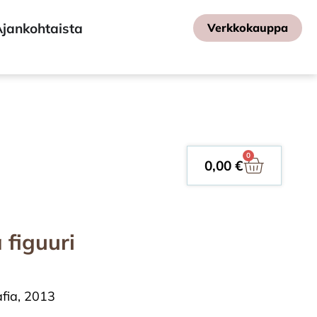
jankohtaista
Verkkokauppa
0
0,00
€
 figuuri
afia, 2013