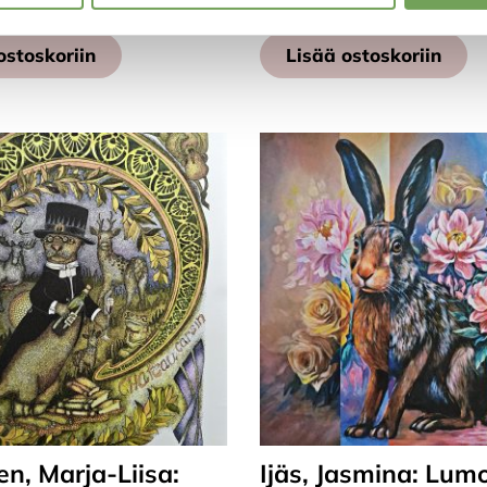
ostoskoriin
Lisää ostoskoriin
n, Marja-Liisa:
Ijäs, Jasmina: Lum