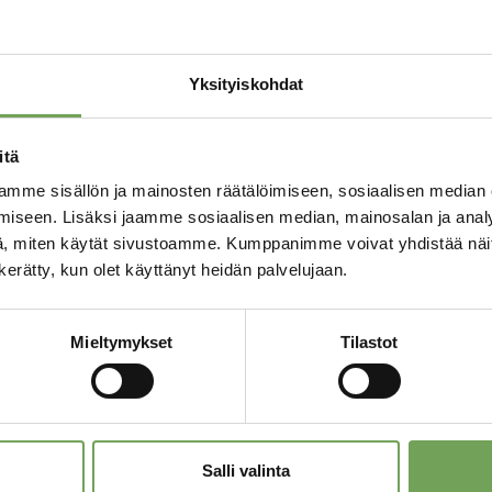
Tutustu myös
Yksityiskohdat
itä
mme sisällön ja mainosten räätälöimiseen, sosiaalisen median
iseen. Lisäksi jaamme sosiaalisen median, mainosalan ja analy
, miten käytät sivustoamme. Kumppanimme voivat yhdistää näitä t
n kerätty, kun olet käyttänyt heidän palvelujaan.
Mieltymykset
Tilastot
Lauri: Draperia I
Laine, Lauri: Madrid
(2023)
Salli valinta
290,00
€