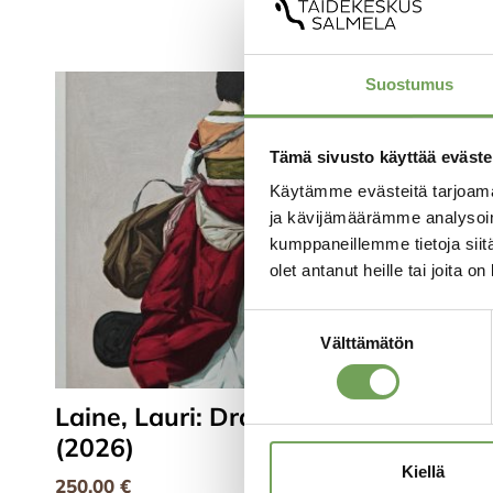
Suostumus
Tämä sivusto käyttää eväste
Käytämme evästeitä tarjoama
ja kävijämäärämme analysoim
kumppaneillemme tietoja siitä
olet antanut heille tai joita o
Suostumuksen
Välttämätön
valinta
Laine, Lauri: Draperia II
Laine, 
(2026)
(2026)
Kiellä
250,00
€
250,00
€