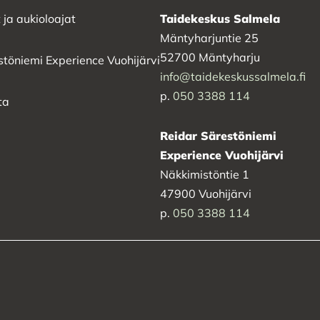
 ja aukioloajat
Taidekeskus Salmela
Mäntyharjuntie 25
52700 Mäntyharju
stöniemi Experience Vuohijärvi
info@taidekeskussalmela.fi
p.
050 3388 114
ta
Reidar Särestöniemi
Experience Vuohijärvi
Näkkimistöntie 1
47900 Vuohijärvi
p.
050 3388 114