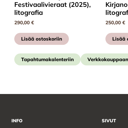
Festivaalivieraat (2025),
Kirjano
litografia
litogra
290,00
€
250,00
€
Lisää ostoskoriin
Lisää 
Tapahtumakalenteriin
Verkkokauppaa
INFO
SIVUT