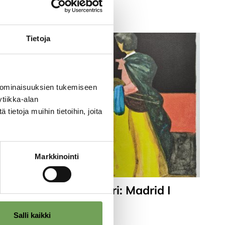
Tietoja
 ominaisuuksien tukemiseen
tiikka-alan
ietoja muihin tietoihin, joita
Markkinointi
 II
Laine, Lauri: Madrid I
(2023)
Salli kaikki
290,00
€