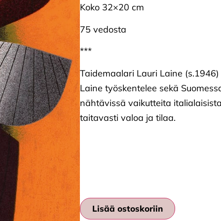
Koko 32×20 cm
75 vedosta
***
Taidemaalari Lauri Laine (s.1946) o
Laine työskentelee sekä Suomessa
nähtävissä vaikutteita italialaisist
taitavasti valoa ja tilaa.
Lisää ostoskoriin