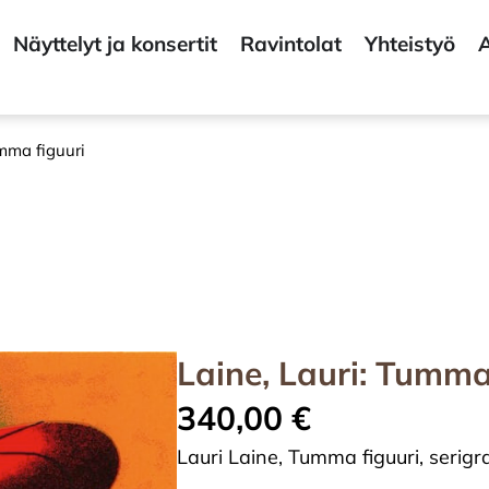
Näyttelyt ja konsertit
Ravintolat
Yhteistyö
A
umma figuuri
Laine, Lauri: Tumma
340,00
€
Lauri Laine, Tumma figuuri, serigr