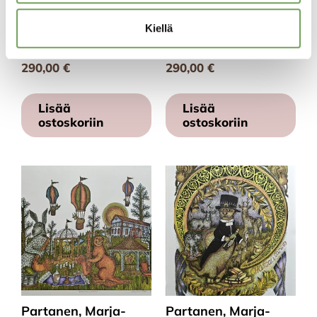
Laine, Lauri: Madrid
Laine, Lauri: Madrid I
Kiellä
II (2023)
(2023)
290,00
€
290,00
€
Lisää
Lisää
ostoskoriin
ostoskoriin
Partanen, Marja-
Partanen, Marja-