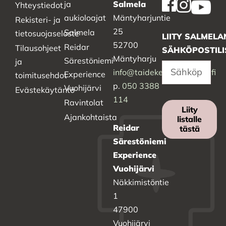
ja
Salmela
Yhteystiedot
aukioloajat
Mäntyharjuntie
Rekisteri- ja
25
Salmela
tietosuojaseloste
LIITY SALMELA
52700
Reidar
Tilausohjeet
SÄHKÖPOSTILI
Mäntyharju
Särestöniemi
ja
info@taidekeskussalmela.fi
Experience
toimitusehdot
p.
050 3388
Vuohijärvi
Evästekäytäntö
114
Ravintolat
Liity
Ajankohtaista
listalle
Reidar
tästä
Särestöniemi
Experience
Vuohijärvi
Näkkimistöntie
1
47900
Vuohijärvi