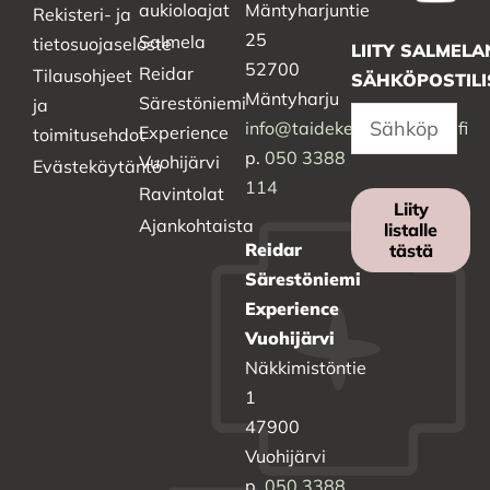
aukioloajat
Mäntyharjuntie
Rekisteri- ja
25
Salmela
tietosuojaseloste
LIITY SALMELA
52700
Reidar
Tilausohjeet
SÄHKÖPOSTILI
Mäntyharju
Särestöniemi
ja
info@taidekeskussalmela.fi
Experience
toimitusehdot
p.
050 3388
Vuohijärvi
Evästekäytäntö
114
Ravintolat
Liity
Ajankohtaista
listalle
Reidar
tästä
Särestöniemi
Experience
Vuohijärvi
Näkkimistöntie
1
47900
Vuohijärvi
p.
050 3388