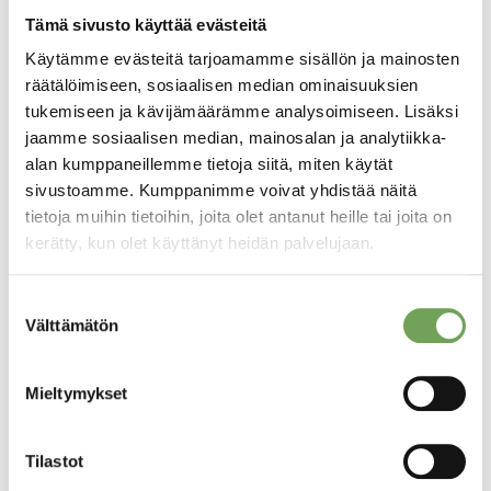
Tämä sivusto käyttää evästeitä
Käytämme evästeitä tarjoamamme sisällön ja mainosten
Laine, Lauri:
Laine, Lauri:
räätälöimiseen, sosiaalisen median ominaisuuksien
Draperia II (2026)
Draperia I (2026)
tukemiseen ja kävijämäärämme analysoimiseen. Lisäksi
250,00
€
250,00
€
jaamme sosiaalisen median, mainosalan ja analytiikka-
alan kumppaneillemme tietoja siitä, miten käytät
Lisää
Lisää
sivustoamme. Kumppanimme voivat yhdistää näitä
ostoskoriin
ostoskoriin
tietoja muihin tietoihin, joita olet antanut heille tai joita on
kerätty, kun olet käyttänyt heidän palvelujaan.
Suostumuksen
Välttämätön
valinta
Mieltymykset
Tilastot