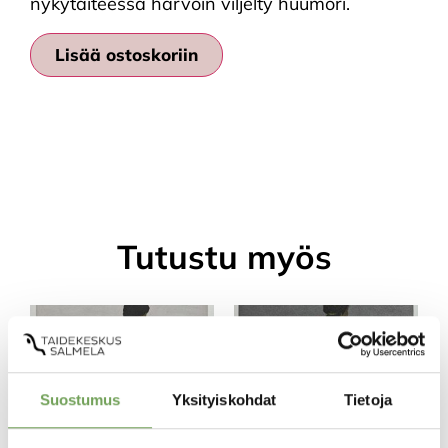
nykytaiteessa harvoin viljelty huumori.
Lisää ostoskoriin
Tutustu myös
Suostumus
Yksityiskohdat
Tietoja