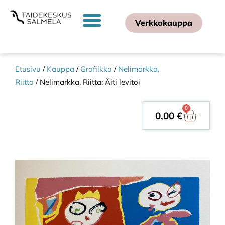
Verkkokauppa
Etusivu
/
Kauppa
/
Grafiikka
/
Nelimarkka,
Riitta
/ Nelimarkka, Riitta: Äiti levitoi
0
0,00
€