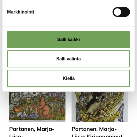
Laine, Lauri: Madrid
Laine, Lauri: Madrid I
Markkinointi
II (2023)
(2023)
290,00
€
290,00
€
Salli kaikki
Lisää
Lisää
ostoskoriin
ostoskoriin
Salli valinta
Kiellä
Partanen, Marja-
Partanen, Marja-
Liisa:
Liisa: Kirjanoppinut