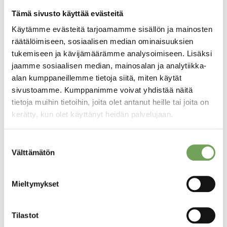
Tämä sivusto käyttää evästeitä
Käytämme evästeitä tarjoamamme sisällön ja mainosten
Laine, Lauri:
Laine, Lauri:
räätälöimiseen, sosiaalisen median ominaisuuksien
Draperia II (2026)
Draperia I (2026)
tukemiseen ja kävijämäärämme analysoimiseen. Lisäksi
250,00
€
250,00
€
jaamme sosiaalisen median, mainosalan ja analytiikka-
alan kumppaneillemme tietoja siitä, miten käytät
sivustoamme. Kumppanimme voivat yhdistää näitä
Lisää
Lisää
ostoskoriin
ostoskoriin
tietoja muihin tietoihin, joita olet antanut heille tai joita on
kerätty, kun olet käyttänyt heidän palvelujaan.
Suostumuksen
Välttämätön
valinta
Mieltymykset
Tilastot