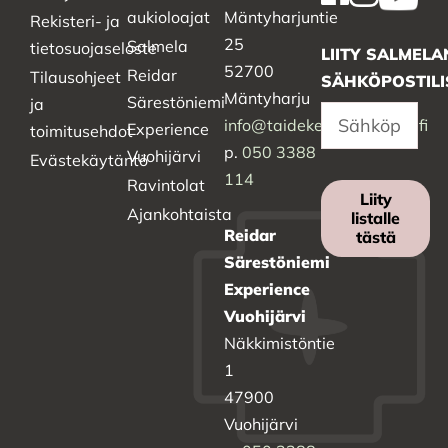
aukioloajat
Mäntyharjuntie
Rekisteri- ja
25
Salmela
tietosuojaseloste
LIITY SALMELA
52700
Reidar
Tilausohjeet
SÄHKÖPOSTILI
Mäntyharju
Särestöniemi
ja
info@taidekeskussalmela.fi
Experience
toimitusehdot
p.
050 3388
Vuohijärvi
Evästekäytäntö
114
Ravintolat
Liity
Ajankohtaista
listalle
Reidar
tästä
Särestöniemi
Experience
Vuohijärvi
Näkkimistöntie
1
47900
Vuohijärvi