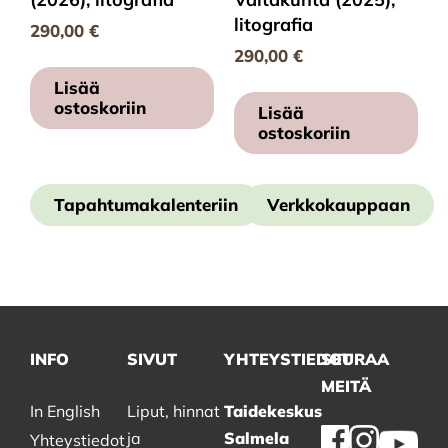
litografia
290,00
€
290,00
€
Lisää
ostoskoriin
Lisää
ostoskoriin
Tapahtumakalenteriin
Verkkokauppaan
INFO
SIVUT
YHTEYSTIEDOT
SEURAA
MEITÄ
In English
Liput, hinnat
Taidekeskus
ja
Salmela
Yhteystiedot