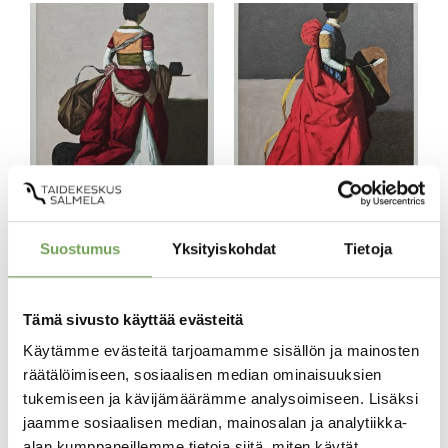
Laine, Lauri:
Laine, Lauri:
Draperia II (2026)
Draperia I (2026)
Suostumus
Yksityiskohdat
Tietoja
250,00
€
250,00
€
Tämä sivusto käyttää evästeitä
Lisää
Lisää
ostoskoriin
ostoskoriin
Käytämme evästeitä tarjoamamme sisällön ja mainosten
räätälöimiseen, sosiaalisen median ominaisuuksien
tukemiseen ja kävijämäärämme analysoimiseen. Lisäksi
jaamme sosiaalisen median, mainosalan ja analytiikka-
alan kumppaneillemme tietoja siitä, miten käytät