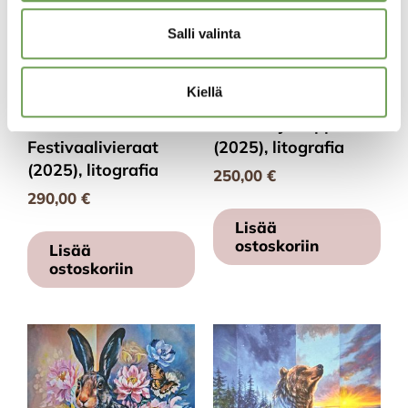
Salli valinta
Kiellä
Partanen, Marja-
Partanen, Marja-
Liisa:
Liisa: Kirjanoppinut
Festivaalivieraat
(2025), litografia
(2025), litografia
250,00
€
290,00
€
Lisää
ostoskoriin
Lisää
ostoskoriin