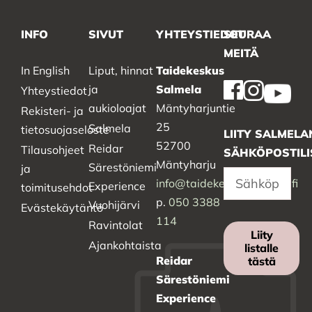
INFO
SIVUT
YHTEYSTIEDOT
SEURAA
MEITÄ
In English
Liput, hinnat
Taidekeskus
ja
Salmela
Yhteystiedot
aukioloajat
Mäntyharjuntie
Rekisteri- ja
25
Salmela
tietosuojaseloste
LIITY SALMELA
52700
Reidar
Tilausohjeet
SÄHKÖPOSTILI
Mäntyharju
Särestöniemi
ja
info@taidekeskussalmela.fi
Experience
toimitusehdot
p.
050 3388
Vuohijärvi
Evästekäytäntö
114
Ravintolat
Liity
Ajankohtaista
listalle
Reidar
tästä
Särestöniemi
Experience