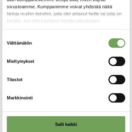
sivustoamme. Kumppanimme voivat yhdistää näitä
tietoja muihin tietoihin, joita olet antanut heille tai joita on
kerätty, kun olet käyttänyt heidän palvelujaan.
Suostumuksen
Välttämätön
valinta
Laine, Lauri: Madrid
Laine, Lauri: Madrid I
II (2023)
(2023)
Mieltymykset
290,00
€
290,00
€
Tilastot
Lisää
Lisää
ostoskoriin
ostoskoriin
Markkinointi
Salli kaikki