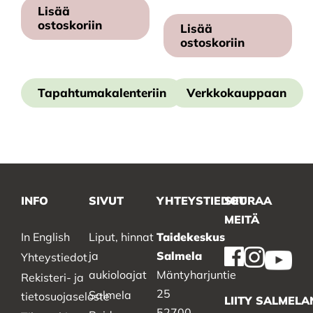
Lisää
ostoskoriin
Lisää
ostoskoriin
Tapahtumakalenteriin
Verkkokauppaan
INFO
SIVUT
YHTEYSTIEDOT
SEURAA
MEITÄ
In English
Liput, hinnat
Taidekeskus
ja
Salmela
Yhteystiedot
aukioloajat
Mäntyharjuntie
Rekisteri- ja
25
Salmela
tietosuojaseloste
LIITY SALMELA
52700