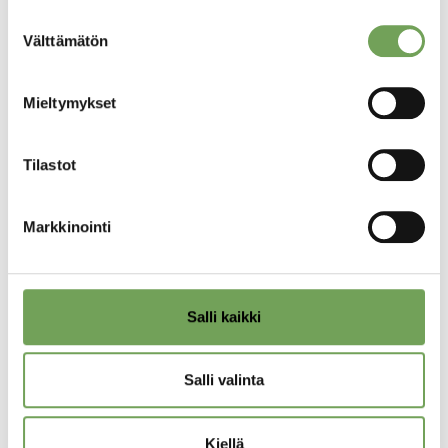
290,00
€
290,00
€
Suostumuksen
Välttämätön
valinta
Lisää
Lisää
ostoskoriin
ostoskoriin
Mieltymykset
Tilastot
Markkinointi
Salli kaikki
Partanen, Marja-
Partanen, Marja-
Liisa:
Liisa: Kirjanoppinut
Salli valinta
Festivaalivieraat
(2025), litografia
(2025), litografia
250,00
€
Kiellä