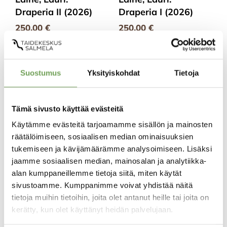
Draperia II (2026)
Draperia I (2026)
250,00
€
250,00
€
Lisää
Lisää
ostoskoriin
ostoskoriin
Suostumus
Yksityiskohdat
Tietoja
Tämä sivusto käyttää evästeitä
Käytämme evästeitä tarjoamamme sisällön ja mainosten
räätälöimiseen, sosiaalisen median ominaisuuksien
tukemiseen ja kävijämäärämme analysoimiseen. Lisäksi
jaamme sosiaalisen median, mainosalan ja analytiikka-
alan kumppaneillemme tietoja siitä, miten käytät
sivustoamme. Kumppanimme voivat yhdistää näitä
tietoja muihin tietoihin, joita olet antanut heille tai joita on
Laine, Lauri: Madrid
Laine, Lauri: Madrid I
kerätty, kun olet käyttänyt heidän palvelujaan.
II (2023)
(2023)