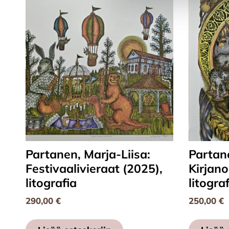
Partanen, Marja-Liisa:
Partane
Festivaalivieraat (2025),
Kirjano
litografia
litogra
290,00
€
250,00
€