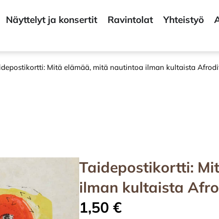
Näyttelyt ja konsertit
Ravintolat
Yhteistyö
A
idepostikortti: Mitä elämää, mitä nautintoa ilman kultaista Afrod
Taidepostikortti: M
ilman kultaista Afr
1,50
€