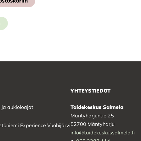
ostoskoriin
n
YHTEYSTIEDOT
 ja aukioloajat
Taidekeskus Salmela
Mäntyharjuntie 25
52700 Mäntyharju
stöniemi Experience Vuohijärvi
info@taidekeskussalmela.fi
p.
050 3388 114