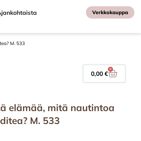
jankohtaista
Verkkokauppa
itea? M. 533
0
0,00
€
itä elämää, mitä nautintoa
oditea? M. 533