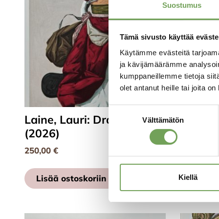
Suostumus
Tämä sivusto käyttää eväste
Käytämme evästeitä tarjoama
ja kävijämäärämme analysoim
kumppaneillemme tietoja siitä
olet antanut heille tai joita o
Suostumuksen
Laine, Lauri: Draperia II
Laine, 
Välttämätön
valinta
(2026)
(2026)
250,00
€
250,00
€
Kiellä
Lisää ostoskoriin
Lisää 