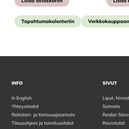
Lisää ostoskoriin
Lisää 
Tapahtumakalenteriin
Verkkokauppaa
INFO
SIVUT
In English
Liput, hinnat
Yhteystiedot
Salmela
Rekisteri- ja tietosuojaseloste
Reidar Säre
Tilausohjeet ja toimitusehdot
Ravintolat