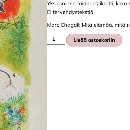
Yksiosainen taidepostikortti, koko
Ei tervehdystekstiä
Marc Chagall: Mitä elämää, mitä n
Lisää ostoskoriin