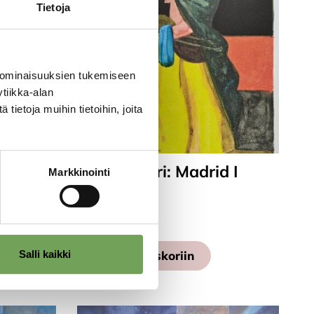
Tietoja
 ominaisuuksien tukemiseen
tiikka-alan
ietoja muihin tietoihin, joita
 II
Laine, Lauri: Madrid I
Markkinointi
(2023)
290,00
€
Salli kaikki
Lisää ostoskoriin