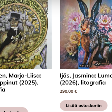
n, Marja-Liisa:
Ijäs, Jasmina: Lum
ppinut (2025),
(2026), litografia
fia
290,00
€
Lisää ostoskoriin