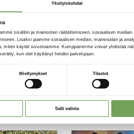
Yksityiskohdat
itä
mme sisällön ja mainosten räätälöimiseen, sosiaalisen median
iseen. Lisäksi jaamme sosiaalisen median, mainosalan ja analy
, miten käytät sivustoamme. Kumppanimme voivat yhdistää näitä t
n kerätty, kun olet käyttänyt heidän palvelujaan.
Lauri: Draperia I
Laine, Lauri: Madrid
Mieltymykset
Tilastot
(2023)
290,00
€
Salli valinta
ostoskoriin
Lisää ostoskoriin