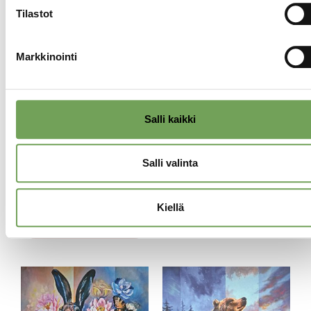
Tilastot
Markkinointi
Partanen, Marja-
Partanen, Marja-
Liisa:
Liisa: Kirjanoppinut
Salli kaikki
Festivaalivieraat
(2025), litografia
(2025), litografia
250,00
€
Salli valinta
290,00
€
Lisää
ostoskoriin
Kiellä
Lisää
ostoskoriin