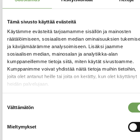
Tämä sivusto käyttää evästeitä
Käytämme evästeitä tarjoamamme sisällön ja mainosten
räätälöimiseen, sosiaalisen median ominaisuuksien tukemis
ja kävijämäärämme analysoimiseen. Lisäksi jaamme
sosiaalisen median, mainosalan ja analytiikka-alan
Laine, Lauri: Madrid
Laine, Lauri: Madrid I
kumppaneillemme tietoja siitä, miten käytät sivustoamme.
II (2023)
(2023)
Kumppanimme voivat yhdistää näitä tietoja muihin tietoihin,
290,00
€
290,00
€
joita olet antanut heille tai joita on kerätty, kun olet käyttänyt
heidän palvelujaan.
Lisää
Lisää
ostoskoriin
ostoskoriin
Suostumuksen
Välttämätön
valinta
Mieltymykset