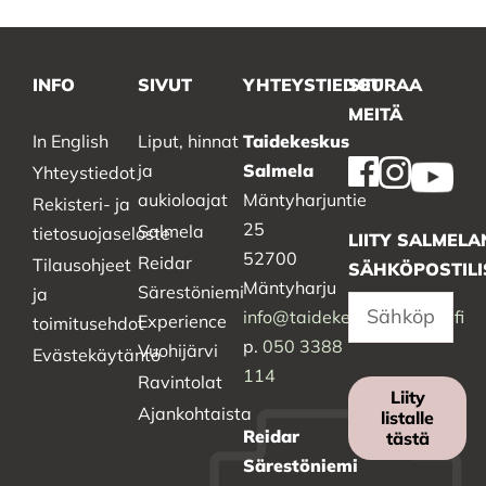
INFO
SIVUT
YHTEYSTIEDOT
SEURAA
MEITÄ
In English
Liput, hinnat
Taidekeskus
ja
Salmela
Yhteystiedot
aukioloajat
Mäntyharjuntie
Rekisteri- ja
25
Salmela
tietosuojaseloste
LIITY SALMELA
52700
Reidar
Tilausohjeet
SÄHKÖPOSTILI
Mäntyharju
Särestöniemi
ja
info@taidekeskussalmela.fi
Experience
toimitusehdot
p.
050 3388
Vuohijärvi
Evästekäytäntö
114
Ravintolat
Liity
Ajankohtaista
listalle
Reidar
tästä
Särestöniemi