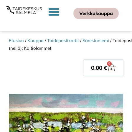
Verkkokauppa
Etusivu
/
Kauppa
/
Taidepostikortit
/
Särestöniemi
/ Taidepost
(neliö): Kaltiolammet
0
0,00
€