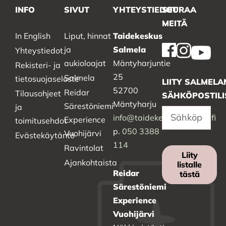
INFO
SIVUT
YHTEYSTIEDOT
SEURAA
MEITÄ
In English
Liput, hinnat
Taidekeskus
ja
Salmela
Yhteystiedot
aukioloajat
Mäntyharjuntie
Rekisteri- ja
25
Salmela
tietosuojaseloste
LIITY SALMELA
52700
Reidar
Tilausohjeet
SÄHKÖPOSTILI
Mäntyharju
Särestöniemi
ja
info@taidekeskussalmela.fi
Experience
toimitusehdot
p.
050 3388
Vuohijärvi
Evästekäytäntö
114
Ravintolat
Liity
Ajankohtaista
listalle
Reidar
tästä
Särestöniemi
Experience
Vuohijärvi