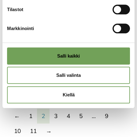
Tilastot
Markkinointi
Mikkonen, Tapani:
Mikkonen, Tapani:
Turvassa
Tres
Salli kaikki
190,00
€
190,00
€
Salli valinta
Lisää ostoskoriin
Lisää ostoskoriin
Kiellä
←
1
2
3
4
5
…
9
10
11
→