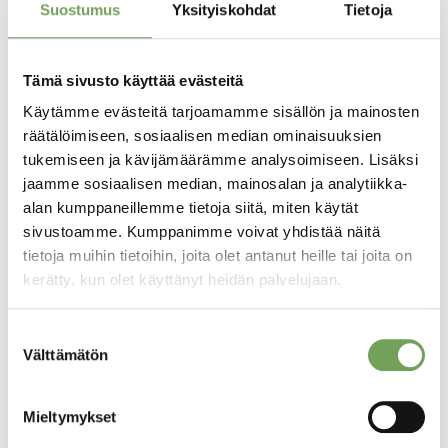
Suostumus
Yksityiskohdat
Tietoja
Tämä sivusto käyttää evästeitä
Käytämme evästeitä tarjoamamme sisällön ja mainosten
räätälöimiseen, sosiaalisen median ominaisuuksien
tukemiseen ja kävijämäärämme analysoimiseen. Lisäksi
Mikkonen, Tapani:
jaamme sosiaalisen median, mainosalan ja analytiikka-
Mikkonen, Tapani:
Duo
Con Amore II
alan kumppaneillemme tietoja siitä, miten käytät
190,00
€
sivustoamme. Kumppanimme voivat yhdistää näitä
170,00
€
tietoja muihin tietoihin, joita olet antanut heille tai joita on
kerätty, kun olet käyttänyt heidän palvelujaan.
Lisää ostoskoriin
Lisää ostoskoriin
Suostumuksen
Välttämätön
valinta
Mieltymykset