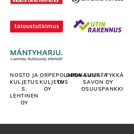
NOSTO JA
ORPE
POLARIA
ODDY
PUNAMUSTA
SUUR-
TYKKÄ
KULJETUS
KULJETUS
OY
SAVON
OY
S.
OY
OSUUSPANKKI
LEHTINEN
OY