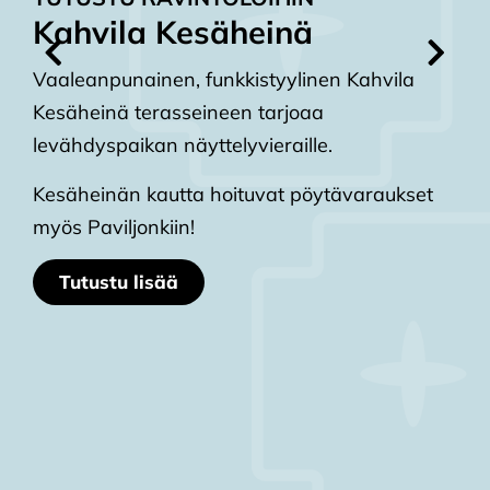
n
Kahvila Kesäheinä
A
Vaaleanpunainen, funkkistyylinen Kahvila
Ka
Kesäheinä terasseineen tarjoaa
pr
levähdyspaikan näyttelyvieraille.
vu
an
Ta
ja
Kesäheinän kautta hoituvat pöytävaraukset
13
myös Paviljonkiin!
kl
oo
Tutustu lisää
te
oh
Se